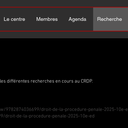
Le centre
Membres
Agenda
Recherche
 les différentes recherches en cours au CRDP.
how/9782874036699/droit-de-la-procedure-penale-2025-10e-
9/droit-de-la-procedure-penale-2025-10e-ed