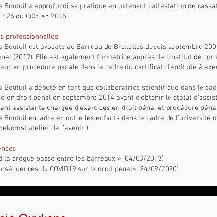
 Boutuil a approfondi sa pratique en obtenant l’attestation de cassat
le 425 du CiCr. en 2015.
és professionnelles
 Boutuil est avocate au Barreau de Bruxelles depuis septembre 2008 
énal (2017). Elle est également formatrice auprès de l’institut de c
eur en procédure pénale dans le cadre du certificat d’aptitude à exer
 Boutuil a débuté en tant que collaboratrice scientifique dans le c
ue en droit pénal en septembre 2014 avant d’obtenir le statut d’assist
nt assistante chargée d’exercices en droit pénal et procédure péna
 Boutuil encadre en outre les enfants dans le cadre de l’université d
oekomst atelier de l’avenir )
ences
 la drogue passe entre les barreaux » (04/03/2013)
nséquences du COVID19 sur le droit pénal» (24/09/2020)