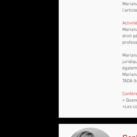
Mariana
l’artic
Activit
Mariana
droit p
profess
Mariana
juridiq
égaleme
Mariana
TADA (t
Confér
« Quand
«Les co