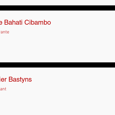
ne Bahati Cibambo
rante
ier Bastyns
tant