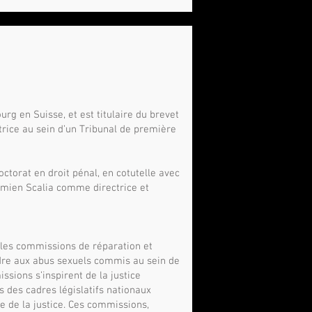
rg en Suisse, et est titulaire du brevet
trice au sein d’un Tribunal de première
octorat en droit pénal, en cotutelle avec
Damien Scalia comme directrice et
 les commissions de réparation et
dre aux abus sexuels commis au sein de
ssions s’inspirent de la justice
ns des cadres législatifs nationaux
le de la justice. Ces commissions,