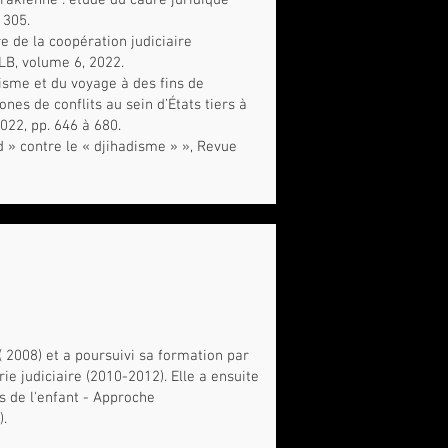
irakienne : étude du cadre juridique
 305.
e de la coopération judiciaire
LB, volume 6, 2022.
risme et du voyage à des fins de
nes de conflits au sein d’États tiers à
022, pp. 646 à 680.
ad » contre le « djihadisme » », Revue
 ( 2008) et a poursuivi sa formation par
rie judiciaire (2010-2012). Elle a ensuite
ts de l'enfant - Approche
).