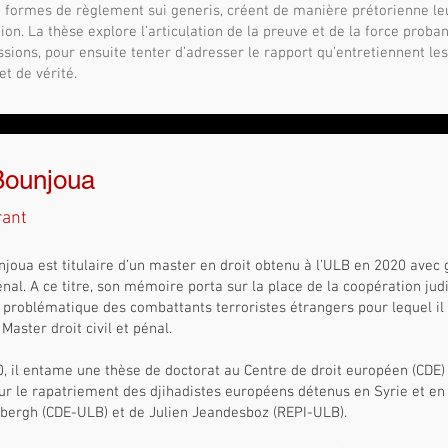
formes de règlement sui generis, créent de manière prétorienne leu
ion. La thèse explore l’articulation de la preuve et de la force proba
ions, pour ensuite tenter d’adresser le rapport qu’entretiennent l
et de vérité. ​
Bounjoua
rant
njoua est titulaire d’un master en droit obtenu à l’ULB en 2020 avec g
énal. A ce titre, son mémoire porta sur la place de la coopération ju
 problématique des combattants terroristes étrangers pour lequel il r
 Master droit civil et pénal.
, il entame une thèse de doctorat au Centre de droit européen (CDE
ur le rapatriement des djihadistes européens détenus en Syrie et en 
ergh (CDE-ULB) et de Julien Jeandesboz (REPI-ULB).