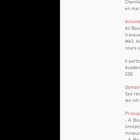
Cherche
en mar
Activit
Ali Bou
travaux
MA2. An
cours s
Il part
Academi
CDE.
Domain
Ses rec
les inf
Princip
- A. Bo
limitat
mineurs