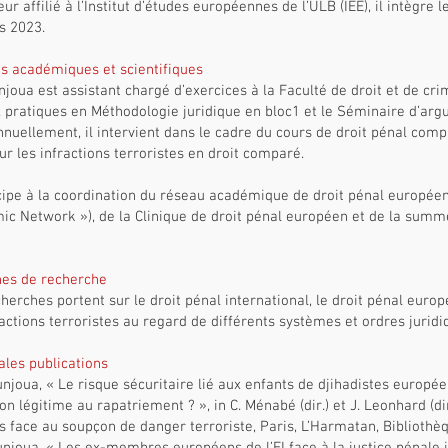
ur affilié à l’Institut d’études européennes de l’ULB (IEE), il intègre
s 2023.
és académiques et scientifiques
njoua est assistant chargé d’exercices à la Faculté de droit et de crim
 pratiques en Méthodologie juridique en bloc1 et le Séminaire d’ar
nuellement, il intervient dans le cadre du cours de droit pénal com
ur les infractions terroristes en droit comparé.
icipe à la coordination du réseau académique de droit pénal europé
c Network »), de la Clinique de droit pénal européen et de la summ
es de recherche
herches portent sur le droit pénal international, le droit pénal europ
ractions terroristes au regard de différents systèmes et ordres juridi
ales publications
unjoua, « Le risque sécuritaire lié aux enfants de djihadistes europé
ion légitime au rapatriement ? », in C. Ménabé (dir.) et J. Leonhard (d
 face au soupçon de danger terroriste, Paris, L’Harmatan, Bibliothèqu