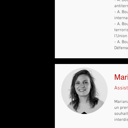
- A. Bo
antiter
- A. Bo
interna
- A. Bo
terrori
l’Union
- A. Bo
Défens
Mari
Assist
Mariana
un pre
souhait
interdi