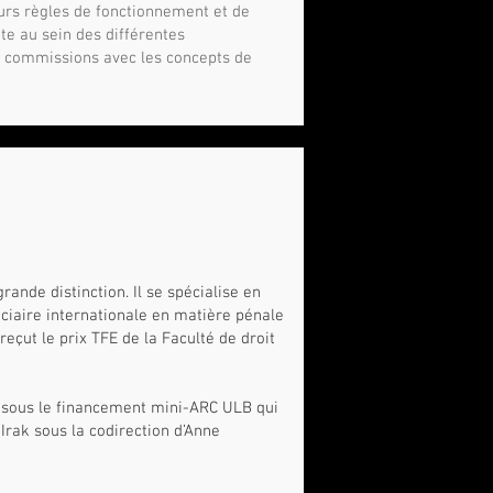
rs règles de fonctionnement et de
nte au sein des différentes
es commissions avec les concepts de
rande distinction. Il se spécialise en
diciaire internationale en matière pénale
eçut le prix TFE de la Faculté de droit
) sous le financement mini-ARC ULB qui
Irak sous la codirection d’Anne