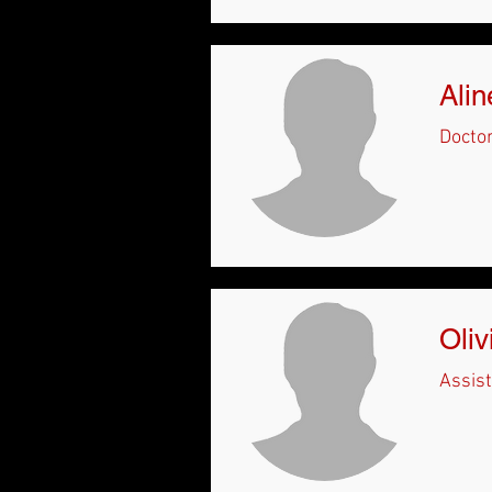
Ali
Docto
Oliv
Assis