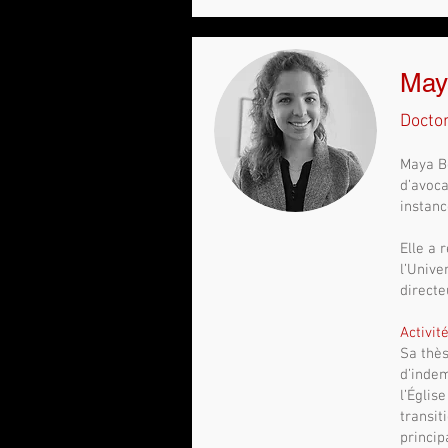
May
Docto
Maya Bo
d’avoca
instanc
Elle a 
l’Unive
directe
Activit
Sa thès
d’indem
l’Églis
transit
princip