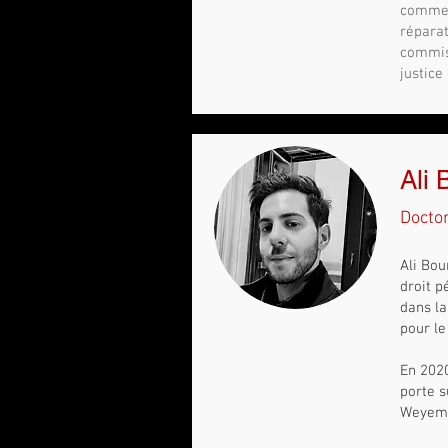
comme 
réparat
commiss
justice 
Ali 
Docto
Ali Bou
droit p
dans la
pour le
En 2020
porte s
Weyemb