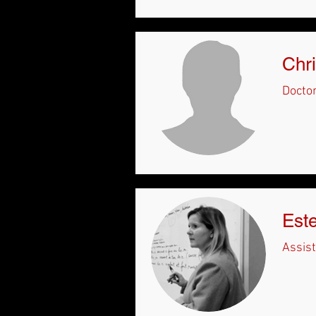
Chri
Docto
Este
Assist