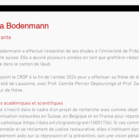
a Bodenmann
rante
denmann a effectué l’essentiel de ses études à l’Université de Fribou
te suisse. Elle a œuvré plusieurs années en tant que greffière-rédac
e dans le canton de Vaud.
rejoint le CRDP à la fin de l’année 2024 pour y effectuer sa thèse de d
rsité de Lausanne, avec Prof. Camille Perrier Depeursinge et Prof. 
ur de thèse.
és académiques et scientifiques
e s’inscrit dans le cadre d’un projet de recherche avec comme objet
nisation instaurées en Suisse, en Belgique et en France pour répon
e catholique (https://data.snf.ch/grants/grant/10001734). Si ces commi
ionnelle et se réclament de justice restaurative, elles s’instituent da
alement axés sur la répression et la prévention, soit une vision péna