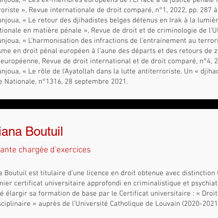
unjoua, « Les ex-membres européens de l’EI face à la justice pénale 
roriste », Revue internationale de droit comparé, n°1, 2022, pp. 287 à
unjoua, « Le retour des djihadistes belges détenus en Irak à la lumièr
tionale en matière pénale », Revue de droit et de criminologie de l’U
unjoua, « L’harmonisation des infractions de l’entrainement au terro
sme en droit pénal européen à l’aune des départs et des retours de zo
 européenne, Revue de droit international et de droit comparé, n°4, 2
unjoua, « Le rôle de l’Ayatollah dans la lutte antiterroriste. Un « djih
e Nationale, n°1316, 28 septembre 2021.
ana Boutuil
ante chargée d'exercices
 Boutuil est titulaire d’une licence en droit obtenue avec distinction
mier cert
ificat universitaire approfondi en criminalistique et psychiat
é élargir sa formation de base par le Certificat universitaire : « Droi
sciplinaire » auprès de l’Université Catholique de Louvain (2020-2021